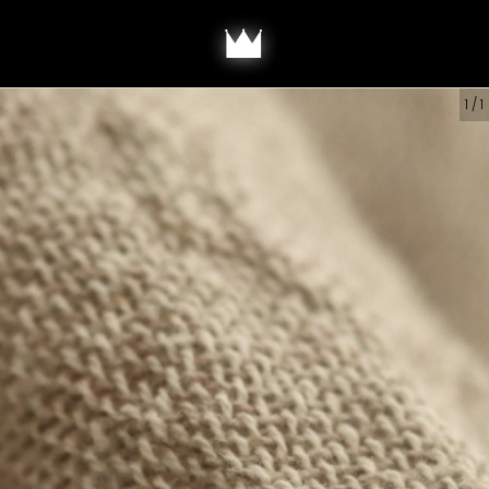
1
/
1