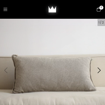
0
1
/
2